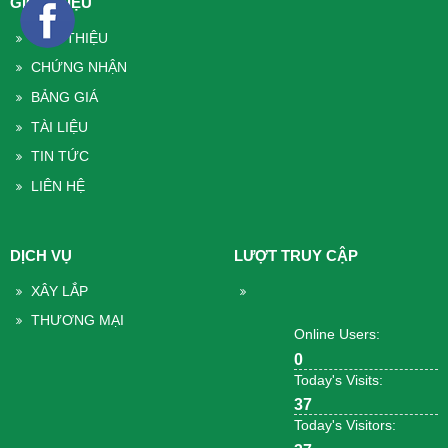
GIỚI THIỆU
GIỚI THIỆU
CHỨNG NHẬN
BẢNG GIÁ
TÀI LIỆU
TIN TỨC
LIÊN HỆ
DỊCH VỤ
LƯỢT TRUY CẬP
XÂY LẮP
THƯƠNG MẠI
Online Users:
0
Today's Visits:
37
Today's Visitors: