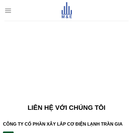
Skip
to
content
LIÊN HỆ VỚI CHÚNG TÔI
CÔNG TY CỔ PHẦN XÂY LẮP CƠ ĐIỆN LẠNH TRẦN GIA