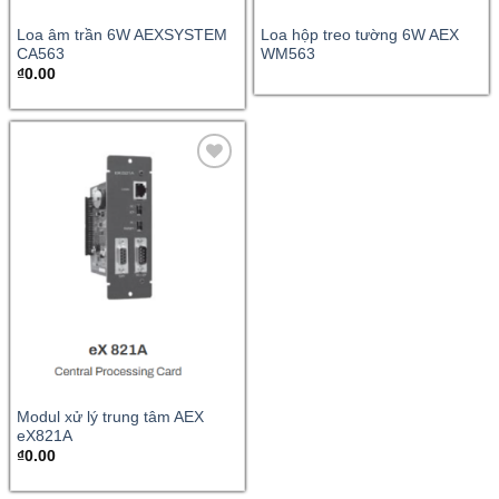
Loa âm trần 6W AEXSYSTEM
Loa hộp treo tường 6W AEX
CA563
WM563
₫
0.00
Modul xử lý trung tâm AEX
eX821A
₫
0.00