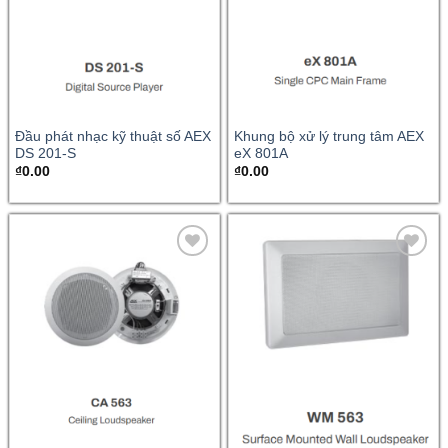
Đầu phát nhạc kỹ thuật số AEX
Khung bộ xử lý trung tâm AEX
DS 201-S
eX 801A
₫
0.00
₫
0.00