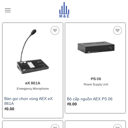
Skip
to
content
Bàn gọi chọn vùng AEX eX
Bộ cấp nguồn AEX PS 06
861A
₫
0.00
₫
0.00