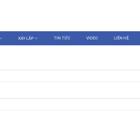
086.233.5386 - 096
N GIA
XÂY LẮP
TIN TỨC
VIDEO
LIÊN HỆ