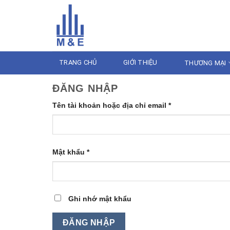
Skip
CÔNG TY CỔ PHẦN
to
content
XÂY LẮP CƠ ĐIỆN LẠNH TRẦ
TRANG CHỦ
GIỚI THIỆU
THƯƠNG MẠI
ĐĂNG NHẬP
Tên tài khoản hoặc địa chỉ email
*
Mật khẩu
*
Ghi nhớ mật khẩu
ĐĂNG NHẬP