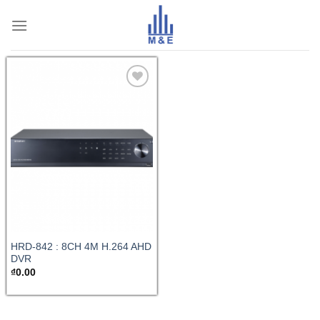
Skip
to
content
HRD-842 : 8CH 4M H.264 AHD
DVR
₫
0.00