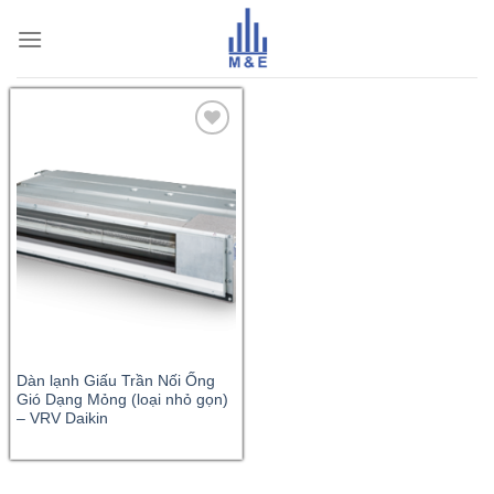
Skip
to
content
Dàn lạnh Giấu Trần Nối Ống
Gió Dạng Mỏng (loại nhỏ gọn)
– VRV Daikin