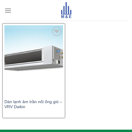
Skip
to
content
Dàn lạnh âm trần nối ống gió –
VRV Daikin