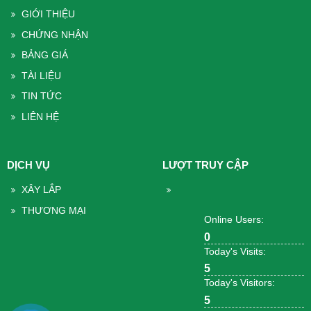
GIỚI THIỆU
CHỨNG NHẬN
BẢNG GIÁ
TÀI LIỆU
TIN TỨC
LIÊN HỆ
DỊCH VỤ
LƯỢT TRUY CẬP
XÂY LẮP
THƯƠNG MẠI
Online Users:
0
Today's Visits:
5
Today's Visitors:
5