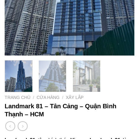
TRANG CHỦ
/
CỬA HÀNG
/
XÂY LẮP
Landmark 81 – Tân Cảng – Quận Bình
Thạnh – HCM