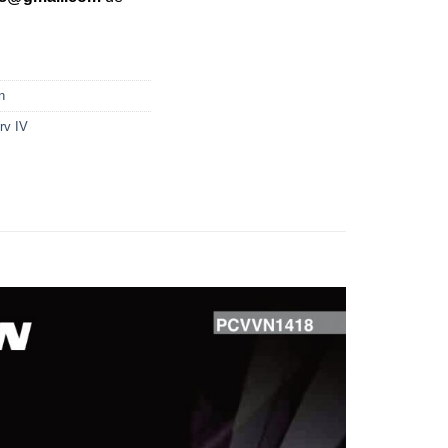
n
rv IV