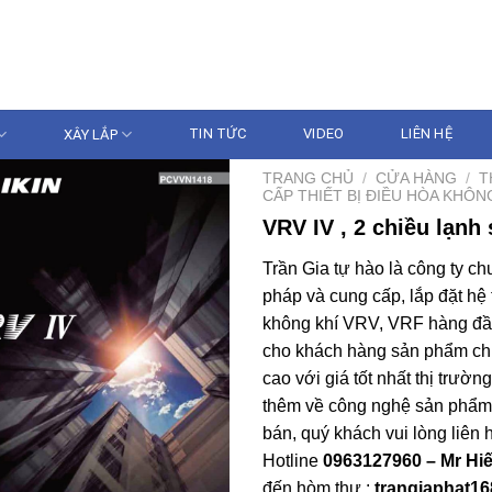
086.233.5386 - 096
N GIA
XÂY LẮP
TIN TỨC
VIDEO
LIÊN HỆ
TRANG CHỦ
/
CỬA HÀNG
/
T
CẤP THIẾT BỊ ĐIỀU HÒA KHÔN
VRV IV , 2 chiều lạnh
Trần Gia tự hào là công ty ch
pháp và cung cấp, lắp đặt hệ
không khí VRV, VRF hàng đầ
cho khách hàng sản phẩm chí
cao với giá tốt nhất thị trườ
thêm về công nghệ sản phẩm 
bán, quý khách vui lòng liên 
Hotline
0963127960 – Mr Hi
đến hòm thư :
trangiaphat1