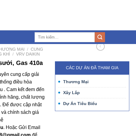
3.127.960
trangiaphat168@gmail.com
Liên hệ
Tìm
kiếm:
HƯƠNG MẠI
/
CUNG
G KHÍ
/
VRV DAIKIN
 sưởi, Gas 410a
CÁC DỰ ÁN ĐÃ THAM GIA
uyên cung cấp giải
 thống điều hòa
Thương Mại
u . Cam kết đem đến
Xây Lắp
nh hãng, chất lượng
Dự Án Tiêu Biểu
ng. Để được cập nhật
và chính sách giá
hệ
ếu
. Hoặc Gửi Email
68@gmail.com
để