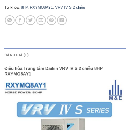
Từ khóa:
8HP
,
RXYMQ8AY1
,
VRV IV S 2 chiều
MÔ TẢ
ĐÁNH GIÁ (0)
Điều hòa Trung tâm Daikin VRV IV S 2 chiều 8HP
RXYMQ8AY1