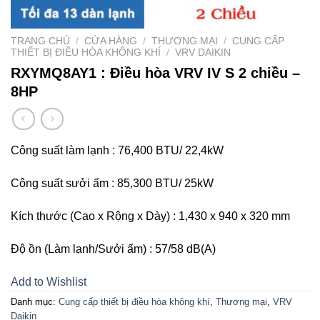
TRANG CHỦ
/
CỬA HÀNG
/
THƯƠNG MẠI
/
CUNG CẤP
THIẾT BỊ ĐIỀU HÒA KHÔNG KHÍ
/
VRV DAIKIN
RXYMQ8AY1 : Điều hòa VRV IV S 2 chiều –
8HP
Công suất làm lạnh : 76,400 BTU/ 22,4kW
Công suất sưởi ấm : 85,300 BTU/ 25kW
Kích thước (Cao x Rộng x Dày) : 1,430 x 940 x 320 mm
Độ ồn (Làm lạnh/Sưởi ấm) : 57/58 dB(A)
Add to Wishlist
Danh mục:
Cung cấp thiết bị điều hòa không khí
,
Thương mại
,
VRV
Daikin