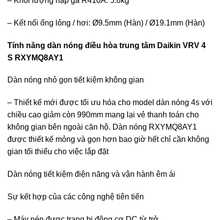
– Khối lượng nạp ga R410A: 5.8kg
– Kết nối ống lỏng / hơi: Ø9.5mm (Hàn) / Ø19.1mm (Hàn)
Tính năng dàn nóng điều hòa trung tâm Daikin VRV 4
S RXYMQ8AY1
Dàn nóng nhỏ gọn tiết kiệm không gian
– Thiết kế mới được tối ưu hóa cho model dàn nóng 4s với
chiều cao giảm còn 990mm mang lại vẻ thanh toán cho
không gian bên ngoài căn hộ. Dàn nóng RXYMQ8AY1
được thiết kế mỏng và gọn hơn bao giờ hết chỉ cần không
gian tối thiểu cho việc lắp đặt
Dàn nóng tiết kiệm điện năng và vận hành êm ái
Sự kết hợp của các công nghệ tiên tiến
– Máy nén được trang bị động cơ DC từ trở