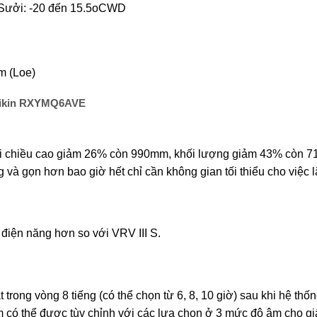
; Sưởi: -20 đến 15.5oCWD
m (Loe)
Daikin RXYMQ6AVE
i chiều cao giảm 26% còn 990mm, khối lượng giảm 43% còn 71k
 gọn hơn bao giờ hết chỉ cần không gian tối thiểu cho việc l
ện năng hơn so với VRV III S.
ong vòng 8 tiếng (có thể chọn từ 6, 8, 10 giờ) sau khi hệ thống
 có thể được tùy chỉnh với các lựa chọn ở 3 mức độ âm cho gi