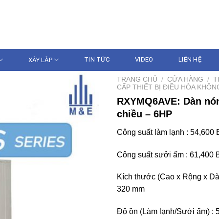
086.233.5386 - 096
N GIA
XÂY LẮP
TIN TỨC
VIDEO
LIÊN HỆ
TRANG CHỦ
/
CỬA HÀNG
/
T
CẤP THIẾT BỊ ĐIỀU HÒA KHÔN
RXYMQ6AVE: Dàn nóng
chiều – 6HP
Công suất làm lạnh : 54,60
Công suất sưởi ấm : 61,400
Kích thước (Cao x Rộng x Dà
320 mm
Độ ồn (Làm lạnh/Sưởi ấm) : 