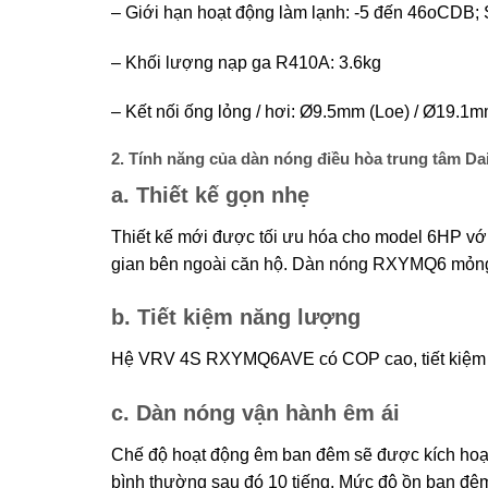
– Giới hạn hoạt động làm lạnh: -5 đến 46oCDB
– Khối lượng nạp ga R410A: 3.6kg
– Kết nối ống lỏng / hơi: Ø9.5mm (Loe) / Ø19.1m
2. Tính năng của dàn nóng điều hòa trung tâm 
a. Thiết kế gọn nhẹ
Thiết kế mới được tối ưu hóa cho model 6HP vớ
gian bên ngoài căn hộ. Dàn nóng RXYMQ6 mỏng và
b. Tiết kiệm năng lượng
Hệ VRV 4S RXYMQ6AVE có COP cao, tiết kiệm đi
c. Dàn nóng vận hành êm ái
Chế độ hoạt động êm ban đêm sẽ được kích hoạt tr
bình thường sau đó 10 tiếng. Mức độ ồn ban đêm