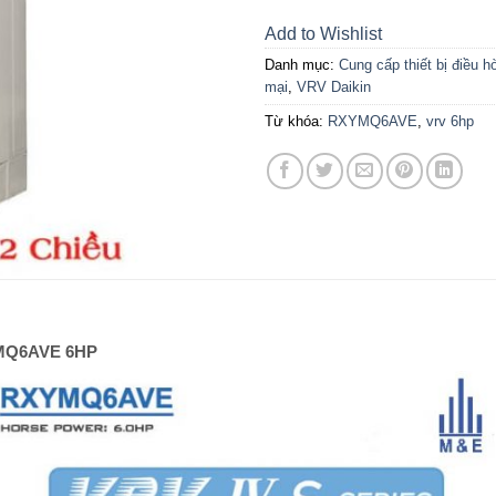
Add to Wishlist
Danh mục:
Cung cấp thiết bị điều h
mại
,
VRV Daikin
Từ khóa:
RXYMQ6AVE
,
vrv 6hp
XYMQ6AVE 6HP