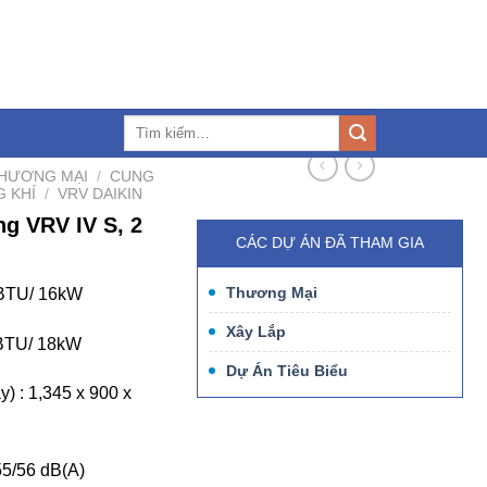
3.127.960
trangiaphat168@gmail.com
Liên hệ
Tìm
kiếm:
HƯƠNG MẠI
/
CUNG
G KHÍ
/
VRV DAIKIN
 VRV IV S, 2
CÁC DỰ ÁN ĐÃ THAM GIA
Thương Mại
0 BTU/ 16kW
Xây Lắp
 BTU/ 18kW
Dự Án Tiêu Biểu
y) : 1,345 x 900 x
55/56 dB(A)