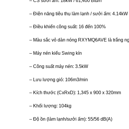
– CS sưởi ấm: 18kW / 61,400 Btu/h
– Điện năng tiêu thụ làm lạnh / sưởi ấm: 4.14kW
– Điều khiển công suất: 16 đến 100%
– Màu sắc vỏ dàn nóng RXYMQ6AVE là trắng n
– Máy nén kiểu Swing kín
– Công suất máy nén: 3.5kW
– Lưu lượng gió: 106m3/min
– Kích thước (CxRxD): 1,345 x 900 x 320mm
– Khối lượng: 104kg
– Độ ồn (làm lạnh/sưởi ấm): 55/56 dB(A)