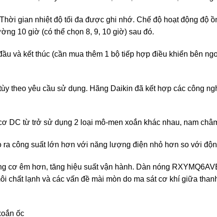
Thời gian nhiệt độ tối đa được ghi nhớ. Chế độ hoạt động độ ồn 
ường 10 giờ (có thể chọn 8, 9, 10 giờ) sau đó.
 đầu và kết thúc (cần mua thêm 1 bộ tiếp hợp điều khiển bên n
 tùy theo yêu cầu sử dụng. Hãng Daikin đã kết hợp các công nghệ
 cơ DC từ trở sử dụng 2 loại mô-men xoắn khác nhau, nam châ
ạo ra công suất lớn hơn với năng lượng điện nhỏ hơn so với đ
động cơ êm hơn, tăng hiệu suất vận hành. Dàn nóng RXYMQ6AV
 môi chất lạnh và các vấn đề mài mòn do ma sát cơ khí giữa tha
xoắn ốc